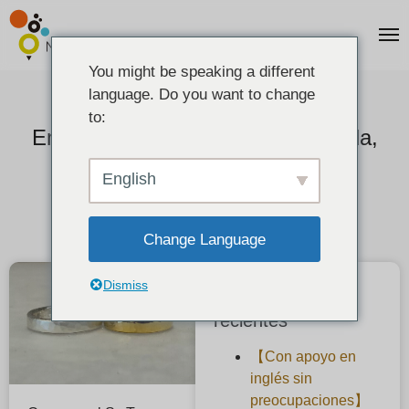
You might be speaking a different
language. Do you want to change
Comentarios de los clientes]
to:
Emparejamiento de plata martillada,
chapado en amarillo y arenado.
English
2022-12-12
Change Language
Dismiss
Publicaciones
recientes
【Con apoyo en
inglés sin
preocupaciones】