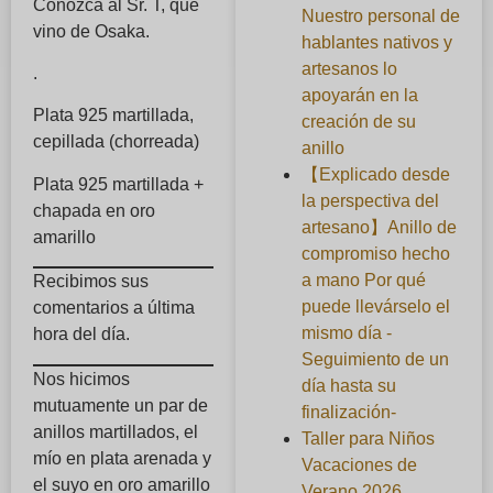
Conozca al Sr. T, que
Nuestro personal de
vino de Osaka.
hablantes nativos y
artesanos lo
.
apoyarán en la
Plata 925 martillada,
creación de su
cepillada (chorreada)
anillo
【Explicado desde
Plata 925 martillada +
la perspectiva del
chapada en oro
artesano】Anillo de
amarillo
compromiso hecho
a mano Por qué
Recibimos sus
puede llevárselo el
comentarios a última
mismo día -
hora del día.
Seguimiento de un
Nos hicimos
día hasta su
mutuamente un par de
finalización-
anillos martillados, el
Taller para Niños
mío en plata arenada y
Vacaciones de
el suyo en oro amarillo
Verano 2026