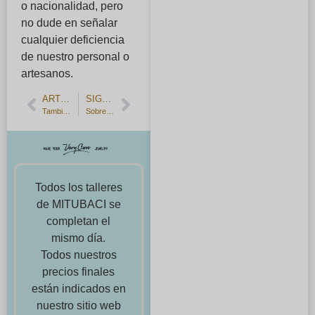
o nacionalidad, pero
no dude en señalar
cualquier deficiencia
de nuestro personal o
artesanos.
ARTÍCULO ANTERIOR
SIGUIENTE ARTÍCULO
También se recomienda encontrar y fabricar a mano alianzas de boda a los 40, 50 y 60 años.
Sobre nuestro negocio durante las vacaciones de fin de año y Año Nuevo
Todos los talleres
de MITUBACI se
completan el
mismo día.
Todos nuestros
precios finales
están indicados en
nuestro sitio web