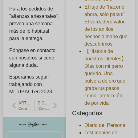
El lujo de "hacerlo
Para los pedidos de
ahora, solo para ti".
"alianzas artesanales",
El verdadero valor
prevea una semana
de los anillos
más de lo habitual
hechos a mano que
para la entrega.
descubrimos
Póngase en contacto
【Historia de
con nosotros si tiene
nuestros clientes】
alguna duda.
Días con mi perro
querido. Una
Esperamos seguir
pulsera de oro que
trabajando con
graba tus pasos
MITUBACI en 2023.
como "protección
de por vida"
ARTÍCULO ANTERIOR
SIGUIENTE ARTÍCULO
Comentarios de los clientes] Emparejamiento de plata martillada, chapado en amarillo y arenado.
[Comentarios de los clientes] Alianzas hechas a mano por dos personas que trabajan juntas.
Categorías
Diario del Personal
Testimonios de