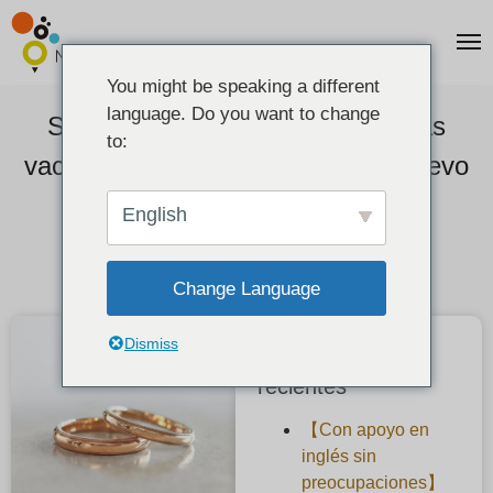
You might be speaking a different
language. Do you want to change
Sobre nuestro negocio durante las
to:
vacaciones de fin de año y Año Nuevo
2022-12-12
English
Change Language
Dismiss
Publicaciones
recientes
【Con apoyo en
inglés sin
preocupaciones】