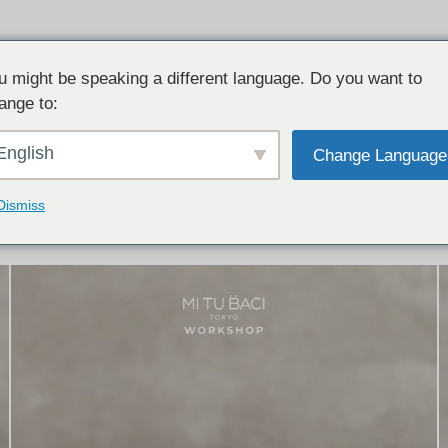
u might be speaking a different language. Do you want to
ange to:
イテム:
結婚指輪・ペアリング
English
Change Language
結婚指輪とペアリングのデザイン集
下記コースで手作りされた作品をご紹介します
Dismiss
手作り結婚指輪コース
手作りペアリングコース