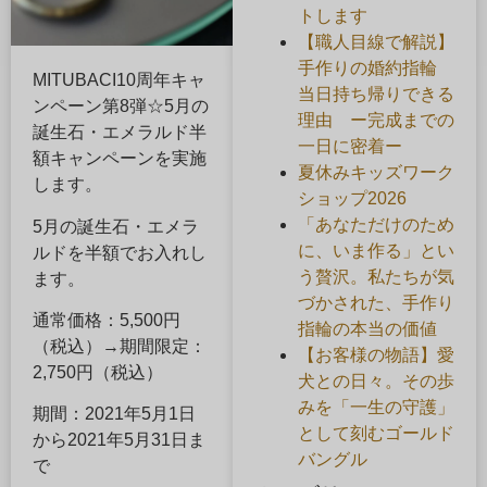
トします
【職人目線で解説】
手作りの婚約指輪
MITUBACI10周年キャ
当日持ち帰りできる
ンペーン第8弾☆5月の
理由 ー完成までの
誕生石・エメラルド半
一日に密着ー
額キャンペーンを実施
夏休みキッズワーク
します。
ショップ2026
「あなただけのため
5月の誕生石・エメラ
に、いま作る」とい
ルドを半額でお入れし
う贅沢。私たちが気
ます。
づかされた、手作り
通常価格：5,500円
指輪の本当の価値
（税込）→期間限定：
【お客様の物語】愛
2,750円（税込）
犬との日々。その歩
みを「一生の守護」
期間：2021年5月1日
として刻むゴールド
から2021年5月31日ま
バングル
で