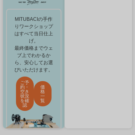
MITUBACIの手作
りワークショップ
はすべて当日仕上
げ。
最終価格までウェ
ブ上でわかるか
ら、安心してお選
びいただけます。
ご予
約・
価
空き
格
状況
一
を確
覧
認