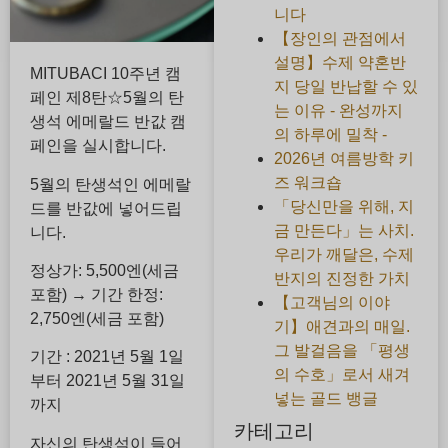
니다
【장인의 관점에서
설명】수제 약혼반
MITUBACI 10주년 캠
지 당일 반납할 수 있
페인 제8탄☆5월의 탄
는 이유 - 완성까지
생석 에메랄드 반값 캠
의 하루에 밀착 -
페인을 실시합니다.
2026년 여름방학 키
즈 워크숍
5월의 탄생석인 에메랄
「당신만을 위해, 지
드를 반값에 넣어드립
금 만든다」는 사치.
니다.
우리가 깨달은, 수제
정상가: 5,500엔(세금
반지의 진정한 가치
포함) → 기간 한정:
【고객님의 이야
2,750엔(세금 포함)
기】애견과의 매일.
그 발걸음을 「평생
기간 : 2021년 5월 1일
의 수호」로서 새겨
부터 2021년 5월 31일
넣는 골드 뱅글
까지
카테고리
자신의 탄생석이 들어