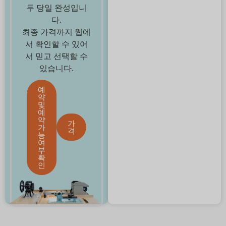
두 당일 완성입니
다.
최종 가격까지 웹에
서 확인할 수 있어
서 믿고 선택할 수
있습니다.
예
약
및
예
약
가
가
격
능
여
부
확
인