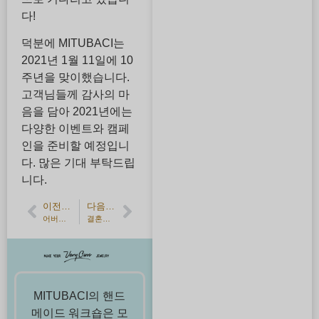
다!
덕분에 MITUBACI는
2021년 1월 11일에 10
주년을 맞이했습니다.
고객님들께 감사의 마
음을 담아 2021년에는
다양한 이벤트와 캠페
인을 준비할 예정입니
다. 많은 기대 부탁드립
니다.
이전 기사
다음 기사
어버이날을 맞이하여 수제 선물용 실버 펜던트를 만들어보자!
결혼반지, 약혼반지 수제, DIY에서 자주 발생하는 실패와 대책｜후회하지 않는 방법【MITUBACI】!
MITUBACI의 핸드
메이드 워크숍은 모