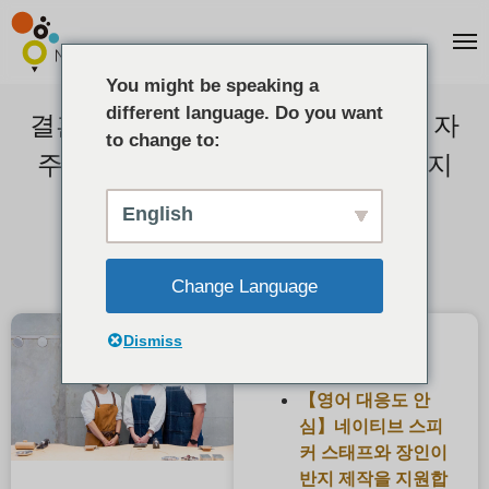
You might be speaking a
different language. Do you want
결혼반지, 약혼반지 수제, DIY에서 자
to change to:
주 발생하는 실패와 대책｜후회하지
않는 방법【MITUBACI】!
English
2021-05-10
Change Language
Dismiss
최근 게시물
【영어 대응도 안
심】네이티브 스피
커 스태프와 장인이
반지 제작을 지원합