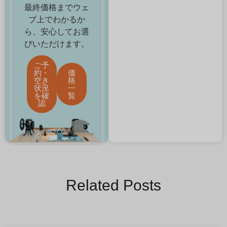
最終価格までウェ
ブ上でわかるか
ら、安心してお選
びいただけます。
ご予
約・
価
空き
格
状況
一
を確
覧
認
Related Posts