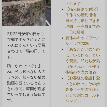
トします
【職人目線で解説】
手作りの婚約指輪
当日持ち帰りできる
理由 ー完成までの
一日に密着ー
2月22日が何の日かご
夏休みキッズワーク
存知ですか？にゃんに
ショップ2026
ゃんにゃんという語呂
「あなただけのため
合わせで「猫の日」で
に、いま作る」とい
す。
う贅沢。私たちが気
猫、かわいいですよ
づかされた、手作り
ね。私も知らない人の
指輪の本当の価値
うちの、知らない猫の
【お客様の物語】愛
動画を観ているとあっ
犬との日々。その歩
という間に時間が過ぎ
みを「一生の守護」
ていってしまう毎日で
として刻むゴールド
す。
バングル