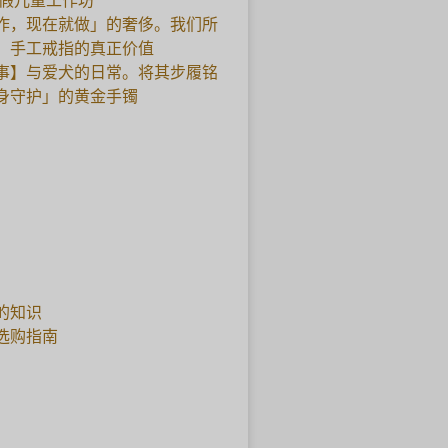
暑假儿童工作坊
作，现在就做」的奢侈。我们所
，手工戒指的真正价值
事】与爱犬的日常。将其步履铭
身守护」的黄金手镯
的知识
选购指南