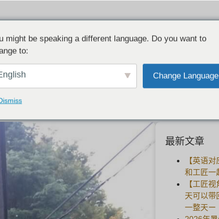
u might be speaking a different language. Do you want to
ange to:
月22日是猫日，我想做一个刻有猫的戒指。
English
Change Language
2021-02-22
Dismiss
最新文章
【英语对
和工匠一
【工匠视
天可以带
一整天ー