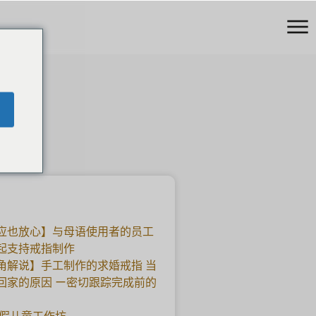
应也放心】与母语使用者的员工
起支持戒指制作
角解说】手工制作的求婚戒指 当
回家的原因 ー密切跟踪完成前的