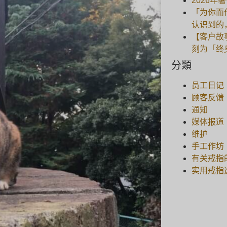
2026年
「为你而
认识到的
【客户故
刻为「终
分類
员工日记
顾客反馈
通知
媒体报道
维护
手工作坊
有关戒指
实用戒指