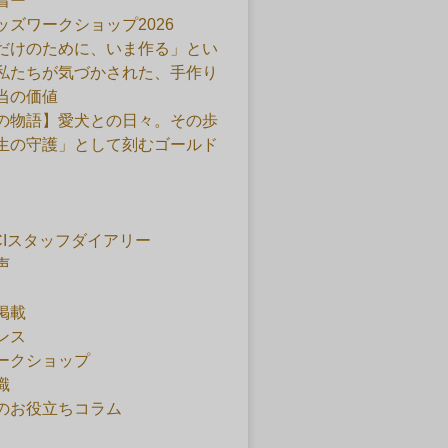
着ー
ッズワークショップ2026
だけのために、いま作る」とい
私たちが気づかされた、手作り
当の価値
の物語】愛犬との日々。その歩
生の守護」として刻むゴールド
ACIスタッフダイアリー
声
掲載
ンス
ークショップ
識
のお役立ちコラム