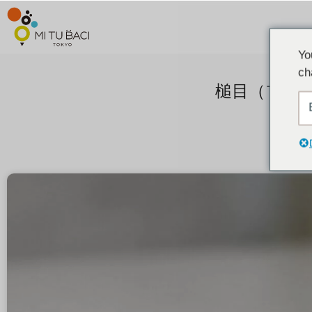
Yo
ch
槌目（フォ