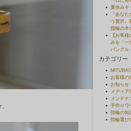
一日に密
夏休みキ
「あなた
う贅沢。
指輪の本
【お客様
みを「一
バングル
カテゴリー
MITUB
お客様の
お知らせ
メディア
メンテナ
手作りワ
す。
指輪の知
指輪選び