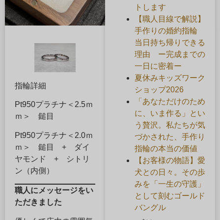
トします
【職人目線で解説】
手作りの婚約指輪
当日持ち帰りできる
理由 ー完成までの
一日に密着ー
夏休みキッズワーク
指輪詳細
ショップ2026
「あなただけのため
Pt950プラチナ＜2.5ｍ
に、いま作る」とい
ｍ＞ 鎚目
う贅沢。私たちが気
Pt950プラチナ＜2.0ｍ
づかされた、手作り
ｍ＞ 鎚目 + ダイ
指輪の本当の価値
ヤモンド + シトリ
【お客様の物語】愛
ン（内側）
犬との日々。その歩
みを「一生の守護」
職人にメッセージをい
として刻むゴールド
ただきました
バングル