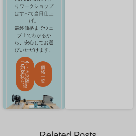
りワークショップ
はすべて当日仕上
げ。
最終価格までウェ
ブ上でわかるか
ら、安心してお選
びいただけます。
ご予
約・
価
空き
格
状況
一
を確
覧
認
Related Posts