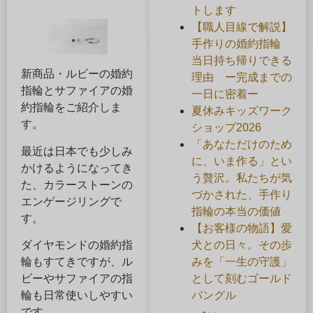
トします
【職人目線で解説】
手作りの婚約指輪
当日持ち帰りできる
新商品・ルビーの婚約
理由 ー完成までの
指輪とサファイアの婚
一日に密着ー
約指輪をご紹介しま
夏休みキッズワーク
す。
ショップ2026
「あなただけのため
最近は日本でも少しみ
に、いま作る」とい
かけるようになってき
う贅沢。私たちが気
た、カラーストーンの
づかされた、手作り
エンゲージリングで
指輪の本当の価値
す。
【お客様の物語】愛
犬との日々。その歩
ダイヤモンドの婚約指
みを「一生の守護」
輪もすてきですが、ル
として刻むゴールド
ビーやサファイアの指
バングル
輪も日常使いしやすい
です。