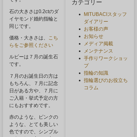
カテゴリー
石の大きさは0.2ctのダ
MITUBACIスタッフ
イヤモンド婚約指輪と
ダイアリー
同じです。
お客様の声
お知らせ
価格・大きさは、
こち
メディア掲載
らをご参照ください
メンテナンス
ルビーは７月の誕生石
手作りワークショッ
です。
プ
指輪の知識
７月のお誕生日の方は
指輪選びのお役立ち
もちろん、７月に記念
コラム
日がある方や、７月に
ご入籍・挙式予定の方
にもおすすめです。
赤のような、ピンクの
ような、とても美しい
色ですので、シンプル