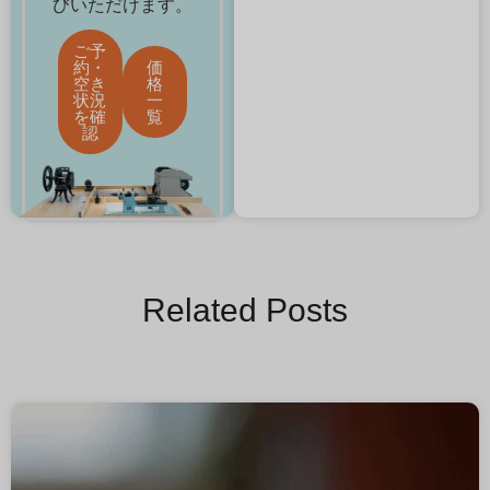
びいただけます。
ご予
約・
価
空き
格
状況
一
を確
覧
認
Related Posts