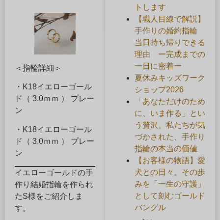
トします
【職人目線で解説】
手作りの婚約指輪
当日持ち帰りできる
理由 ー完成までの
一日に密着ー
＜指輪詳細＞
夏休みキッズワーク
・K18イエローゴール
ショップ2026
ド（ 3.0ｍｍ ） プレー
「あなただけのため
ン
に、いま作る」とい
う贅沢。私たちが気
・K18イエローゴール
づかされた、手作り
ド（ 3.0ｍｍ ） プレー
指輪の本当の価値
ン
【お客様の物語】愛
犬との日々。その歩
イエローゴールドの手
みを「一生の守護」
作り結婚指輪を作られ
として刻むゴールド
たS様をご紹介しま
バングル
す。