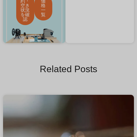
約・
価
空き
格
状況
一
を確
覧
認
Related Posts