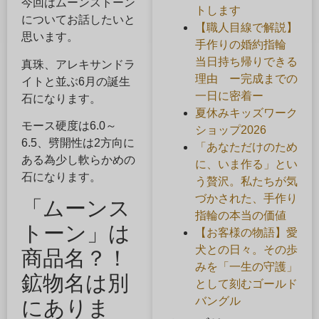
今回はムーンストーン
トします
についてお話したいと
【職人目線で解説】
思います。
手作りの婚約指輪
当日持ち帰りできる
真珠、アレキサンドラ
理由 ー完成までの
イトと並ぶ6月の誕生
一日に密着ー
石になります。
夏休みキッズワーク
モース硬度は6.0～
ショップ2026
6.5、劈開性は2方向に
「あなただけのため
ある為少し軟らかめの
に、いま作る」とい
石になります。
う贅沢。私たちが気
づかされた、手作り
「ムーンス
指輪の本当の価値
トーン」は
【お客様の物語】愛
犬との日々。その歩
商品名？！
みを「一生の守護」
鉱物名は別
として刻むゴールド
バングル
にありま