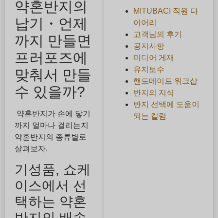
약혼반지의
MITUBACI 직원 다
납기・언제
이어리
고객님의 후기
까지 만들면
공지사항
프러포즈에
미디어 게재
유지보수
맞춰서 만들
핸드메이드 워크샵
수 있을까?
반지의 지식
반지 선택에 도움이
약혼반지가 손에 닿기
되는 칼럼
까지 얼마나 걸리는지
약혼반지의 종류별로
살펴보자.
기성품, 쇼케
이스에서 선
택하는 약혼
반지의 배송