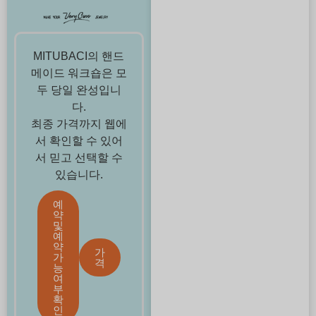
MITUBACI의 핸드
메이드 워크숍은 모
두 당일 완성입니
다.
최종 가격까지 웹에
서 확인할 수 있어
서 믿고 선택할 수
있습니다.
예
약
및
예
약
가
가
격
능
여
부
확
인