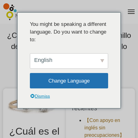
You might be speaking a different
language. Do you want to change
¿Cuál es el plazo de entrega del anillo
to:
de compromiso? ¿Cuánto tiempo lo
tendré en la mano?
English
2020-11-26
Change Language
Dismiss
Publicaciones
recientes
【Con apoyo en
inglés sin
¿Cuál es el
preocupaciones】