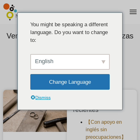
You might be speaking a different
language. Do you want to change
Ventajas y desventajas de las alianzas
to:
hechas a mano
2020-11-19
English
Change Language
Dismiss
Publicaciones
recientes
【Con apoyo en
inglés sin
preocupaciones】