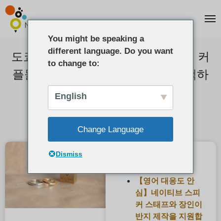
You might be speaking a
different language. Do you want
도쿄에서 최고의 주얼리 체험. 해외 커
to change to:
플들이 여행지로 '수제 반지'를 선택하
는 이유
English
2026-03-01
Change Language
Dismiss
최근 게시물
【영어 대응도 안
심】네이티브 스피
커 스태프와 장인이
반지 제작을 지원합