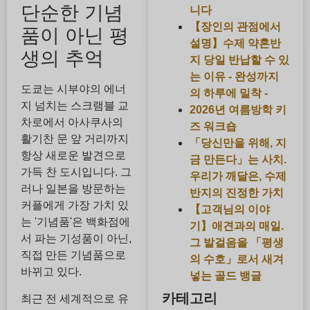
단순한 기념
니다
【장인의 관점에서
품이 아닌 평
설명】수제 약혼반
생의 추억
지 당일 반납할 수 있
는 이유 - 완성까지
도쿄는 시부야의 에너
의 하루에 밀착 -
지 넘치는 스크램블 교
2026년 여름방학 키
차로에서 아사쿠사의
즈 워크숍
활기찬 문 앞 거리까지
「당신만을 위해, 지
항상 새로운 발견으로
금 만든다」는 사치.
가득 찬 도시입니다. 그
우리가 깨달은, 수제
러나 일본을 방문하는
반지의 진정한 가치
커플에게 가장 가치 있
【고객님의 이야
는 '기념품'은 백화점에
기】애견과의 매일.
서 파는 기성품이 아닌,
그 발걸음을 「평생
직접 만든 기념품으로
의 수호」로서 새겨
바뀌고 있다.
넣는 골드 뱅글
카테고리
최근 전 세계적으로 유