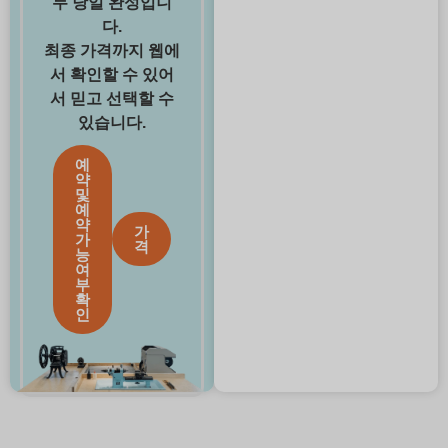
두 당일 완성입니
다.
최종 가격까지 웹에
서 확인할 수 있어
서 믿고 선택할 수
있습니다.
예
약
및
예
약
가
가
격
능
여
부
확
인