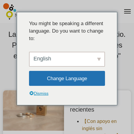
You might be speaking a different
language. Do you want to change
La mejor experiencia joyera en Tokio.
to:
Por qué las parejas internacionales
eligen los "anillos hechos a mano"
English
como destino de su viaje.
Change Language
2026-03-01
Dismiss
Publicaciones
recientes
【Con apoyo en
inglés sin