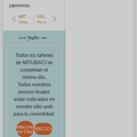
japonesa.
ARTÍCULO ANTERIOR
SIGUIENTE ARTÍCULO
Comparación de las orgullosas marcas japonesas de joyería｜MIKIMOTO, NIWAKA, KATAOKA y la práctica MITUBACI TOKYO
Por qué visitar Sangenjaya, Tokio: un representante nos habla de la guía completa para fabricar joyas "para toda la vida".
Todos los talleres
de MITUBACI se
completan el
mismo día.
Todos nuestros
precios finales
están indicados en
nuestro sitio web
para tu comodidad.
Selecciona
PRECIOS
una Clase