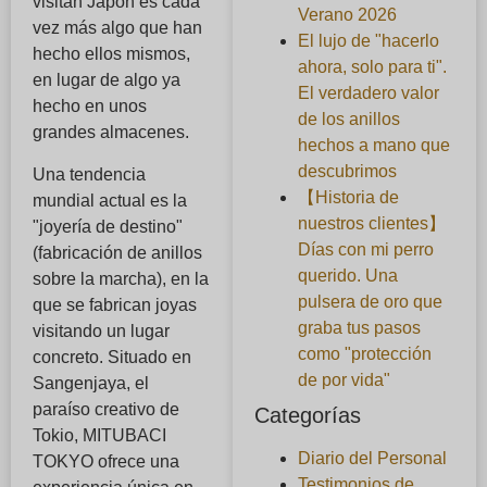
visitan Japón es cada
Verano 2026
vez más algo que han
El lujo de "hacerlo
hecho ellos mismos,
ahora, solo para ti".
en lugar de algo ya
El verdadero valor
hecho en unos
de los anillos
grandes almacenes.
hechos a mano que
descubrimos
Una tendencia
【Historia de
mundial actual es la
nuestros clientes】
"joyería de destino"
Días con mi perro
(fabricación de anillos
querido. Una
sobre la marcha), en la
pulsera de oro que
que se fabrican joyas
graba tus pasos
visitando un lugar
como "protección
concreto. Situado en
de por vida"
Sangenjaya, el
paraíso creativo de
Categorías
Tokio, MITUBACI
Diario del Personal
TOKYO ofrece una
Testimonios de