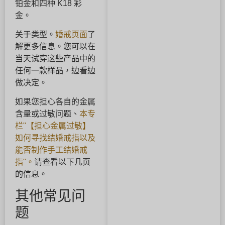
铂金和四种 K18 彩
金。
关于类型。
婚戒页面
了
解更多信息。您可以在
当天试穿这些产品中的
任何一款样品，边看边
做决定。
如果您担心各自的金属
含量或过敏问题、
本专
栏"【担心金属过敏】
如何寻找结婚戒指以及
能否制作手工结婚戒
指"。
请查看以下几页
的信息。
其他常见问
题