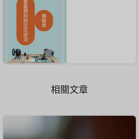
查
看
預
約
價
與
格
空
表
位
狀
況
相關文章