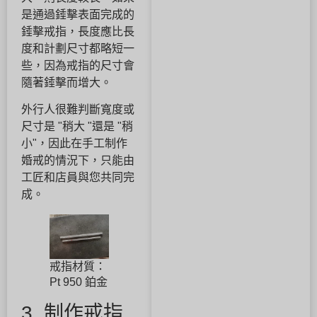
是通過錘擊表面完成的
錘擊戒指，長度應比長
度和計劃尺寸都略短一
些，因為戒指的尺寸會
隨著錘擊而增大。
外行人很難判斷寬度或
尺寸是 "稍大 "還是 "稍
小"，因此在手工制作
婚戒的情況下，只能由
工匠和店員與您共同完
成。
戒指材質：
Pt 950 鉑金
3. 制作戒指