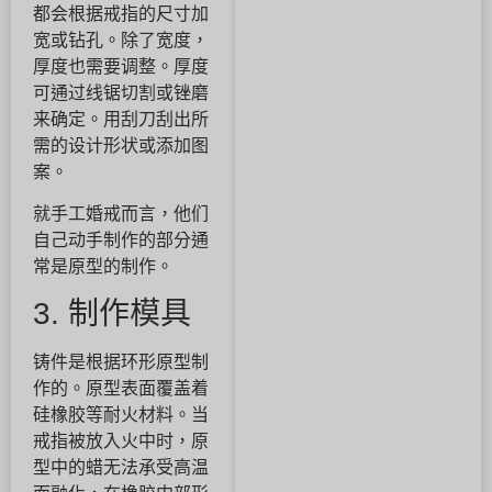
都会根据戒指的尺寸加
宽或钻孔。除了宽度，
厚度也需要调整。厚度
可通过线锯切割或锉磨
来确定。用刮刀刮出所
需的设计形状或添加图
案。
就手工婚戒而言，他们
自己动手制作的部分通
常是原型的制作。
3. 制作模具
铸件是根据环形原型制
作的。原型表面覆盖着
硅橡胶等耐火材料。当
戒指被放入火中时，原
型中的蜡无法承受高温