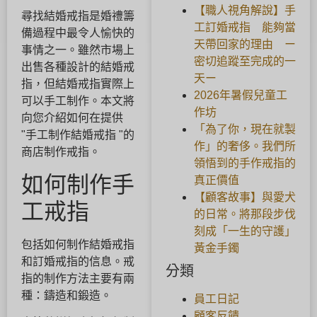
【職人視角解說】手
尋找結婚戒指是婚禮籌
工訂婚戒指 能夠當
備過程中最令人愉快的
天帶回家的理由 ー
事情之一。雖然市場上
密切追蹤至完成的一
出售各種設計的結婚戒
天ー
指，但結婚戒指實際上
2026年暑假兒童工
可以手工制作。本文將
作坊
向您介紹如何在提供
「為了你，現在就製
"手工制作結婚戒指 "的
作」的奢侈。我們所
商店制作戒指。
領悟到的手作戒指的
如何制作手
真正價值
【顧客故事】與愛犬
工戒指
的日常。將那段步伐
刻成「一生的守護」
包括如何制作結婚戒指
黃金手鐲
和訂婚戒指的信息。戒
分類
指的制作方法主要有兩
種：鑄造和鍛造。
員工日記
顧客反饋