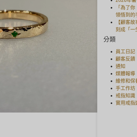
2026年
「為了你
領悟到的
【顧客故
刻成「一
分類
員工日記
顧客反饋
通知
媒體報導
維修和保
手工作坊
戒指知識
實用戒指