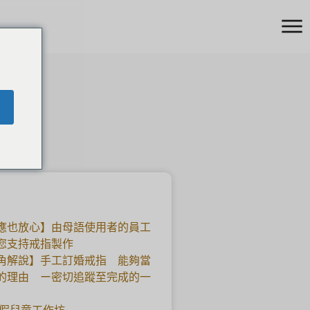
應也放心】由母語使用者的員工
您支持戒指製作
角解說】手工訂婚戒指 能夠當
的理由 ー密切追蹤至完成的一