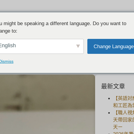
u might be speaking a different language. Do you want to
ange to:
客戶回饋：一對結婚紀念戒指
English
Change Language
2024-07-26
Dismiss
最新文章
【英語対
和工匠為
【職人視
天帶回家
天ー