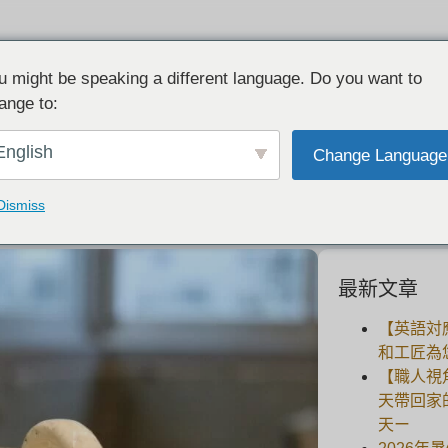
u might be speaking a different language. Do you want to
ange to:
约而不简单的茶杯：工匠价值的故事。
English
Change Language
2021-04-16
Dismiss
最新文章
【英語対
和工匠為
【職人視
天帶回家
天ー