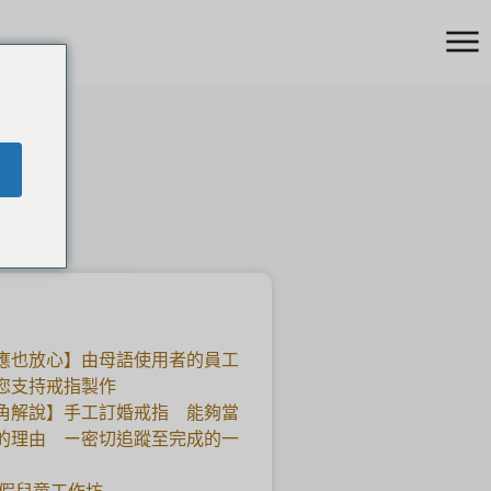
應也放心】由母語使用者的員工
您支持戒指製作
角解說】手工訂婚戒指 能夠當
的理由 ー密切追蹤至完成的一