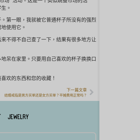
市场 "活动。这是一个类似跳蚤市场的活
学生。
子。第一眼，我就被它普通杯子所没有的强烈
翼地使用它。
后来不得不自己查了一下，结果有很多地方让
多地呆在家里。只要用自己喜欢的杯子换换口
最喜欢的东西和您的收藏！
下一篇文章
结婚戒指是男方买单还是女方买单？平摊费用正常吗？