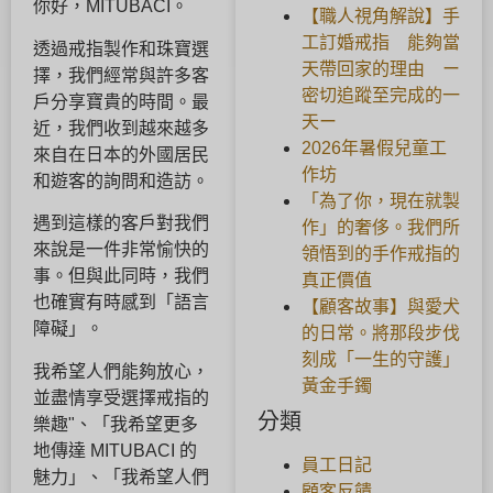
你好，MITUBACI。
【職人視角解說】手
工訂婚戒指 能夠當
透過戒指製作和珠寶選
天帶回家的理由 ー
擇，我們經常與許多客
密切追蹤至完成的一
戶分享寶貴的時間。最
天ー
近，我們收到越來越多
2026年暑假兒童工
來自在日本的外國居民
作坊
和遊客的詢問和造訪。
「為了你，現在就製
遇到這樣的客戶對我們
作」的奢侈。我們所
來說是一件非常愉快的
領悟到的手作戒指的
事。但與此同時，我們
真正價值
也確實有時感到「語言
【顧客故事】與愛犬
障礙」。
的日常。將那段步伐
刻成「一生的守護」
我希望人們能夠放心，
黃金手鐲
並盡情享受選擇戒指的
分類
樂趣"、「我希望更多
地傳達 MITUBACI 的
員工日記
魅力」、「我希望人們
顧客反饋