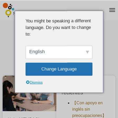
You might be speaking a different
language. Do you want to change
Hospitalidad inglesa MITUBACI
to:
desafío artesanal
2025-08-16
English
Change Language
Dismiss
Publicaciones
recientes
【Con apoyo en
inglés sin
preocupaciones】