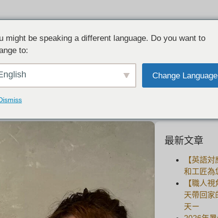
u might be speaking a different language. Do you want to
ange to:
[客户反馈] Forester 手工铂金婚戒。
English
Change Language
2022-10-30
Dismiss
最新文章
【英語対
和工匠為
【職人視
天帶回家
天ー