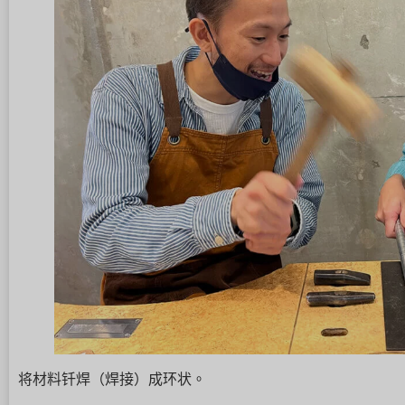
将材料钎焊（焊接）成环状。