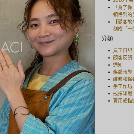
2026年
「為了你
領悟到的
【顧客故
刻成「一
分類
員工日記
顧客反饋
通知
媒體報導
維修和保
手工作坊
戒指知識
實用戒指