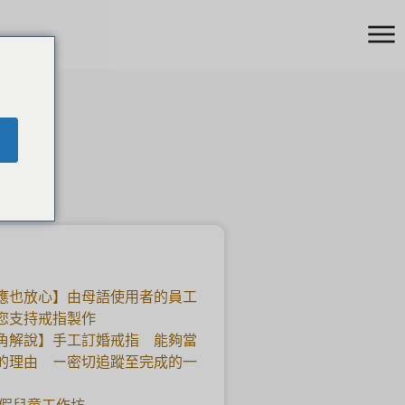
應也放心】由母語使用者的員工
您支持戒指製作
角解說】手工訂婚戒指 能夠當
的理由 ー密切追蹤至完成的一