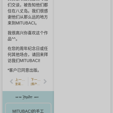
们交谈，被告知他们都
住在八丈岛。我们很感
谢他们从那么远的地方
来到MITUBACI。
我很高兴你喜欢这个作
品^^。
在您的周年纪念日或任
何其他场合，请回来拜
访我们MITUBACI!
*客户已同意出版。
上一篇文章
下一篇文章
圣诞节的新纹理☆也有限量版的箱子和珠宝布。
[客户反馈] 手工制作的香槟金扭结婚戒。
MITUBACI的手工