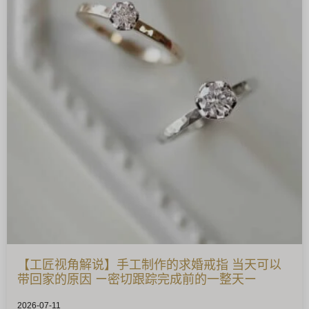
【工匠视角解说】手工制作的求婚戒指 当天可以
带回家的原因 ー密切跟踪完成前的一整天ー
2026-07-11