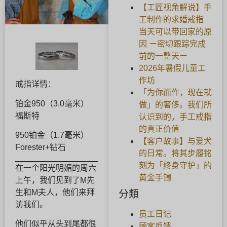
【工匠视角解说】手
工制作的求婚戒指
当天可以带回家的原
因 ー密切跟踪完成
前的一整天ー
2026年暑假儿童工
作坊
戒指详情：
「为你而作，现在就
铂金950（3.0毫米）
做」的奢侈。我们所
福斯特
认识到的，手工戒指
的真正价值
950铂金（1.7毫米）
【客户故事】与爱犬
Forester+钻石
的日常。将其步履铭
刻为「终身守护」的
在一个阳光明媚的周六
黄金手镯
上午，我们见到了M先
生和M夫人，他们来拜
分類
访我们。
员工日记
他们似乎从头到尾都很
顾客反馈