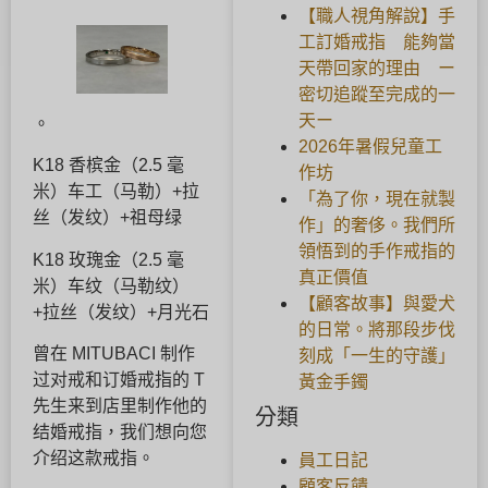
【職人視角解說】手
工訂婚戒指 能夠當
天帶回家的理由 ー
密切追蹤至完成的一
天ー
。
2026年暑假兒童工
K18 香槟金（2.5 毫
作坊
米）车工（马勒）+拉
「為了你，現在就製
丝（发纹）+祖母绿
作」的奢侈。我們所
領悟到的手作戒指的
K18 玫瑰金（2.5 毫
真正價值
米）车纹（马勒纹）
【顧客故事】與愛犬
+拉丝（发纹）+月光石
的日常。將那段步伐
曾在 MITUBACI 制作
刻成「一生的守護」
过对戒和订婚戒指的 T
黃金手鐲
先生来到店里制作他的
分類
结婚戒指，我们想向您
介绍这款戒指。
員工日記
顧客反饋