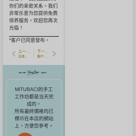
你们的亲密关系。我们
非常乐意为您提供免费
保养服务，欢迎您再次
光临！
*客户已同意發布。
上一篇文章
下一篇文章
日本手工結婚戒指｜8萬～12萬日圓預算訂製專屬婚戒
客户反馈] 手工制作的结婚戒指，采用不同的表面处理，并搭配不同的材料。
MITUBACI的手工
工作坊都是当天完
成的。
所有最終價格均已
標示在本店的網站
上，方便您參考。