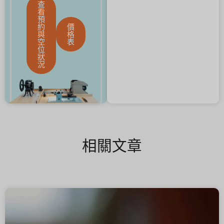
查
看
預
約
價
與
格
空
表
位
狀
況
相關文章