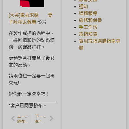
通知
媒體報導
[大哭]驚喜求婚
妻
維修和保養
子睡相太難看
影片
手工作坊
在製作戒指的過程中、
戒指知識
一邊回憶和她的點點滴
實用戒指選購指南專
滴一邊敲敲打打。
欄
更預想著打開盒子後女
友的反應。
請兩位也一定要一起再
來玩!
祝你們一定會幸福！
*客户已同意發布。
上一篇文章
下一篇文章
[推荐] 作为惊喜礼物的香槟金戒指。
客户反馈] 镶诞生石的银质对戒。