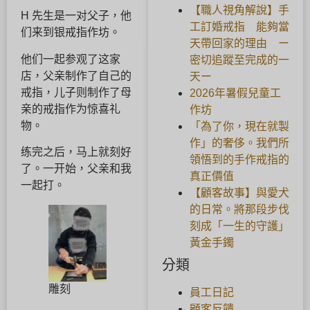
【職人視角解說】手
H 先生是一对父子，他
工訂婚戒指 能夠當
们来到银戒指作坊。
天帶回家的理由 ー
他们一起参观了这家
密切追蹤至完成的一
店，父亲制作了自己的
天ー
戒指，儿子则制作了母
2026年暑假兒童工
亲的戒指作为惊喜礼
作坊
物。
「為了你，現在就製
作」的奢侈。我們所
练完之后，马上就刻好
領悟到的手作戒指的
了。一开始，父亲和我
真正價值
一起打。
【顧客故事】與愛犬
的日常。將那段步伐
刻成「一生的守護」
黃金手鐲
分類
雕刻
員工日記
顧客反饋