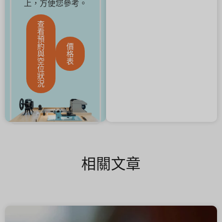
上，方便您參考。
查
看
預
約
價
與
格
空
表
位
狀
況
相關文章