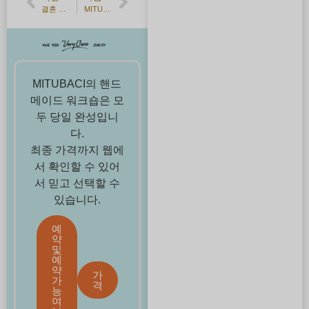
결혼 반지의 시세는 얼마!? 시대나 소재에 따라 차이가 있나요?
MITUBACI 브라이덜 페어★사진 찍고 나들이
MITUBACI의 핸드
메이드 워크숍은 모
두 당일 완성입니
다.
최종 가격까지 웹에
서 확인할 수 있어
서 믿고 선택할 수
있습니다.
예
약
및
예
약
가
가
격
능
여