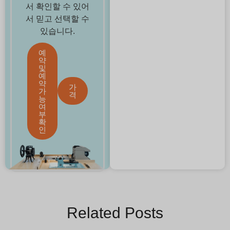
서 확인할 수 있어
서 믿고 선택할 수
있습니다.
예
약
및
예
약
가
가
격
능
여
부
확
인
Related Posts