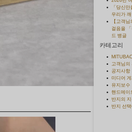
2026년
「당신만을
우리가 깨
【고객님의
걸음을 「
드 뱅글
카테고리
MITUBA
고객님의
공지사항
미디어 게
유지보수
핸드메이
반지의 지
반지 선택