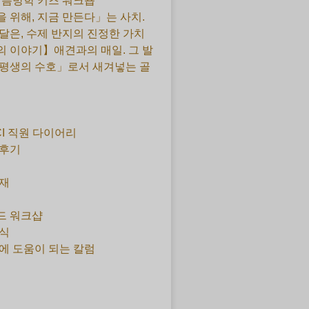
 여름방학 키즈 워크숍
 위해, 지금 만든다」는 사치.
달은, 수제 반지의 진정한 가치
 이야기】애견과의 매일. 그 발
평생의 수호」로서 새겨넣는 골
CI 직원 다이어리
 후기
재
드 워크샵
식
에 도움이 되는 칼럼