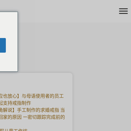
应也放心】与母语使用者的员工
起支持戒指制作
角解说】手工制作的求婚戒指 当
回家的原因 ー密切跟踪完成前的