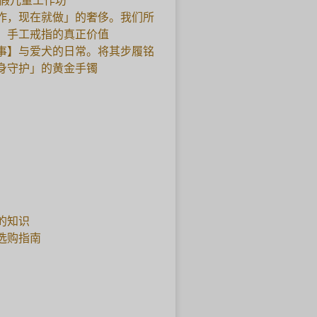
暑假儿童工作坊
作，现在就做」的奢侈。我们所
，手工戒指的真正价值
事】与爱犬的日常。将其步履铭
身守护」的黄金手镯
的知识
选购指南