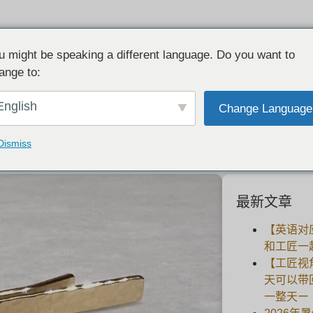
u might be speaking a different language. Do you want to
ange to:
感言：手工制作的周年纪念礼物
English
Change Language
2023-11-19
Dismiss
最新文章
【英语对
和工匠一
【工匠视
天可以带
一整天ー