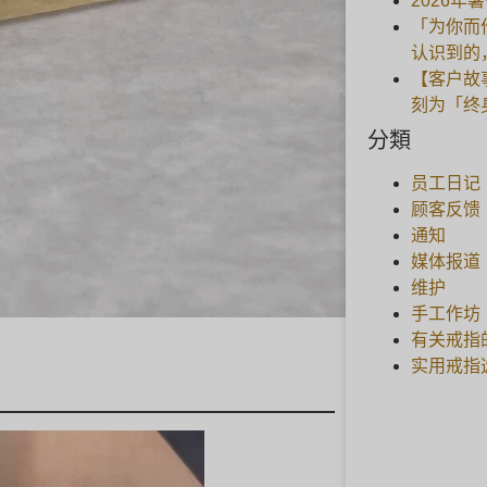
2026年
「为你而
认识到的
【客户故
刻为「终
分類
员工日记
顾客反馈
通知
媒体报道
维护
手工作坊
有关戒指
实用戒指