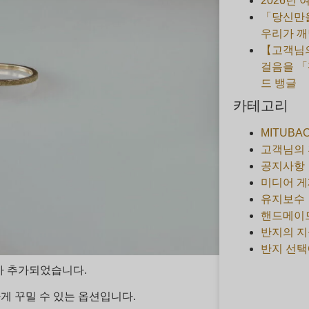
2026년
「당신만을
우리가 깨
【고객님의
걸음을 「
드 뱅글
카테고리
MITUBA
고객님의
공지사항
미디어 게
유지보수
핸드메이
반지의 지
반지 선택
가 추가되었습니다.
게 꾸밀 수 있는 옵션입니다.