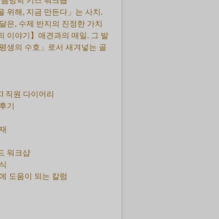
 여름방학 키즈 워크숍
 위해, 지금 만든다」는 사치.
달은, 수제 반지의 진정한 가치
 이야기】애견과의 매일. 그 발
평생의 수호」로서 새겨넣는 골
CI 직원 다이어리
 후기
재
드 워크샵
식
에 도움이 되는 칼럼