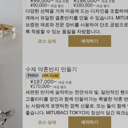
¥99,000
~
¥198,000
~
세금 포함
세금 포함
¥90,000
~
¥180,000
~
세금 별도
세금 별도
다양한 선택을 거쳐 마음에 드는 디자인을 조합하며
계에서 유일한 결혼반지를 만들 수 있습니다. MITU
보증된 재료와 전문 장비를 사용하여 단조 공법으
록 착용할 수 있는 품질을 자랑합니다.
코스 상세
예약하기
수제 약혼반지 만들기
Pt950
18K Gold
¥187,000
~
세금 포함
¥170,000
~
세금 별도
세련된 반지에 숨막히는 천연석의 빛. 일반적인 핸
고퀄리티를 장인과 함께 만들어가는 특별한 약혼 
는 사람에게 로맨틱한 깜짝 선물로. 또는 둘이 함
좋습니다. MITUBACI TOKYO의 정성이 담긴 워크
코스 상세
예약하기