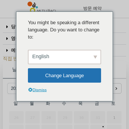
방문 예약
You might be speaking a different
당일 테이크아웃에 대해
language. Do you want to change
to:
영어 번역 대응・면세 대응
예약 변경 및 취소에 대해서
English
직접 반지를 제작하고 싶다면 여기
날짜와 시간
Change Language
2026
8월
Dismiss
일
월
화
수
목
금
토
26일
27일
28일
29일
30일
31일
1일