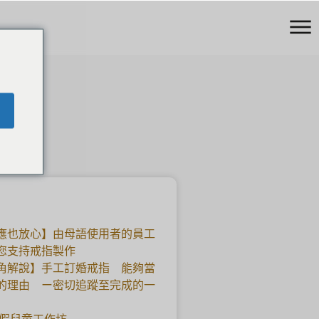
應也放心】由母語使用者的員工
您支持戒指製作
角解說】手工訂婚戒指 能夠當
的理由 ー密切追蹤至完成的一