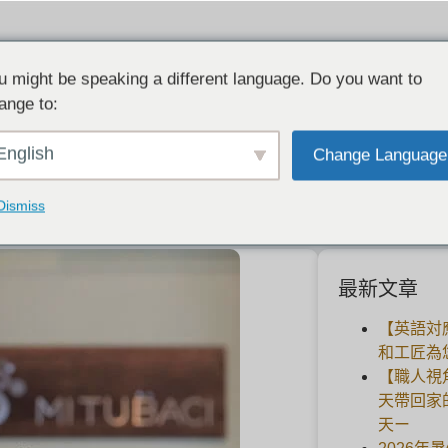
u might be speaking a different language. Do you want to
ange to:
诞节预订（2021 年 11 月 26 日更新）。
English
Change Language
2021-11-24
Dismiss
最新文章
【英語対
和工匠為
【職人視
天帶回家
天ー