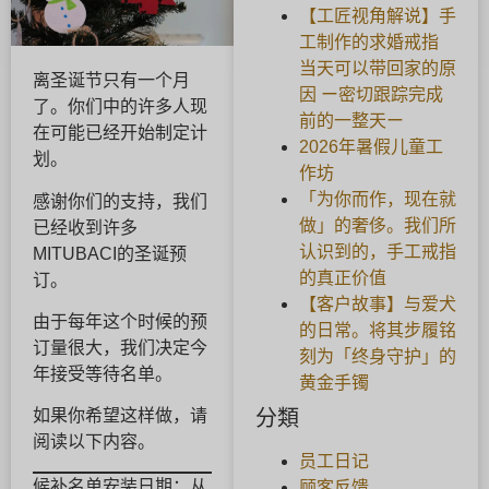
【工匠视角解说】手
工制作的求婚戒指
当天可以带回家的原
离圣诞节只有一个月
因 ー密切跟踪完成
了。你们中的许多人现
前的一整天ー
在可能已经开始制定计
2026年暑假儿童工
划。
作坊
「为你而作，现在就
感谢你们的支持，我们
做」的奢侈。我们所
已经收到许多
认识到的，手工戒指
MITUBACI的圣诞预
的真正价值
订。
【客户故事】与爱犬
由于每年这个时候的预
的日常。将其步履铭
订量很大，我们决定今
刻为「终身守护」的
年接受等待名单。
黄金手镯
分類
如果你希望这样做，请
阅读以下内容。
员工日记
候补名单安装日期：从
顾客反馈