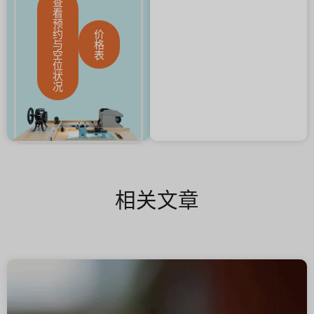
查
看
预
约
价
与
格
空
表
位
状
况
相关文章