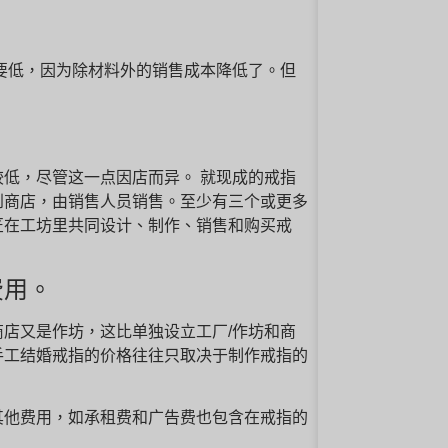
要低，因为除材料外的销售成本降低了。但
低，尽管这一点因店而异。 就现成的戒指
到商店，由销售人员销售。至少有三个或更多
匠在工坊里共同设计、制作、销售和购买戒
费用。
店又是作坊，这比单独设立工厂/作坊和商
手工结婚戒指的价格往往只取决于制作戒指的
其他费用，如承租费和广告费也包含在戒指的