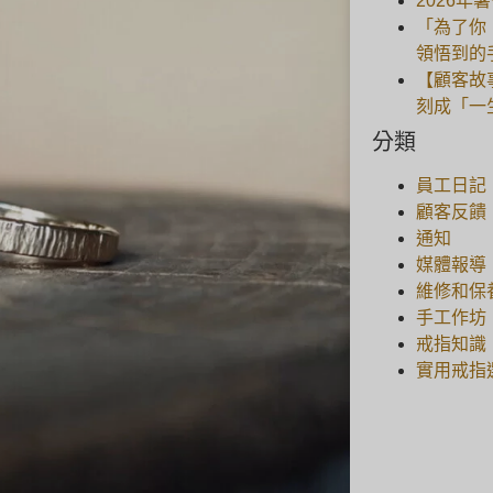
2026年
「為了你
領悟到的
【顧客故
刻成「一
分類
員工日記
顧客反饋
通知
媒體報導
維修和保
手工作坊
戒指知識
實用戒指