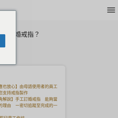
制作结婚戒指？
應也放心】由母語使用者的員工
您支持戒指製作
角解說】手工訂婚戒指 能夠當
的理由 ー密切追蹤至完成的一