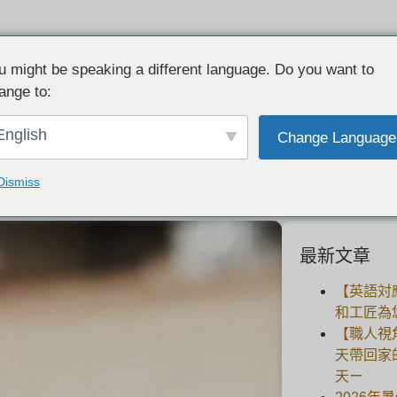
u might be speaking a different language. Do you want to
ange to:
现成戒指之间犹豫不决，为什么选择手工
English
Change Language
2021-08-07
Dismiss
最新文章
【英語対
和工匠為
【職人視
天帶回家
天ー