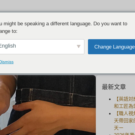
u might be speaking a different language. Do you want to
ange to:
谈及用于钎焊的防火工作台和工具。
English
Change Language
2021-06-03
Dismiss
最新文章
【英語対
和工匠為
【職人視
天帶回家
天ー