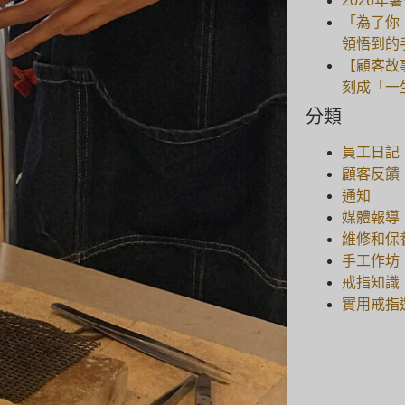
2026年
「為了你
領悟到的
【顧客故
刻成「一
分類
員工日記
顧客反饋
通知
媒體報導
維修和保
手工作坊
戒指知識
實用戒指