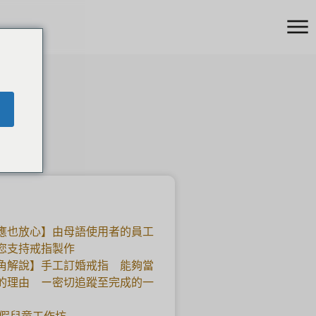
應也放心】由母語使用者的員工
您支持戒指製作
角解說】手工訂婚戒指 能夠當
的理由 ー密切追蹤至完成的一