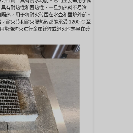
称为红砖，具有防水功能。它们主要适用于园
砖具有耐热性和蓄热性，一旦加热就不易冷
和隔热，用于将耐火砖围在水壶和壁炉外部。
火砖和耐火隔热砖都能承受 1200°C 至
止在使用燃烧炉火进行金属钎焊或退火时热量在砖