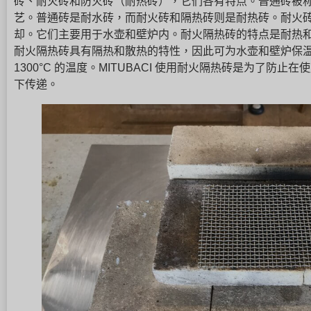
砖、耐火砖和防火砖（耐热砖），它们各有特点。普通砖被
艺。普通砖是耐水砖，而耐火砖和隔热砖则是耐热砖。耐火
却。它们主要用于水壶和壁炉内。耐火隔热砖的特点是耐热
耐火隔热砖具有隔热和散热的特性，因此可为水壶和壁炉保温。耐
1300°C 的温度。MITUBACI 使用耐火隔热砖是为了防
下传递。