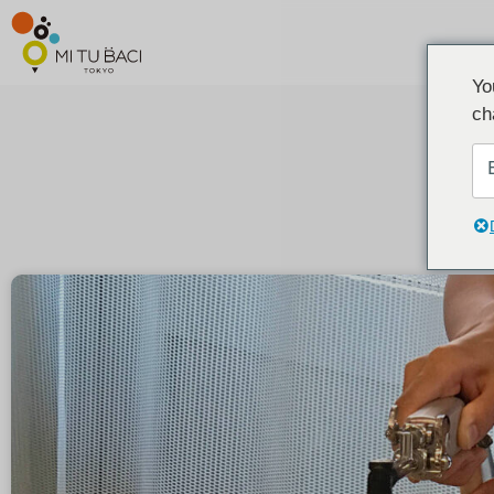
Yo
ch