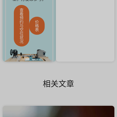
查
看
预
约
价
与
格
空
表
位
状
况
相关文章