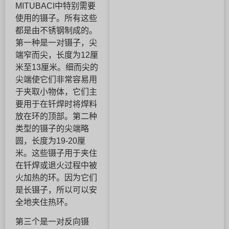
MITUBACI中特别需要
使用的镊子。所有这些
都是由不锈钢制成的。
第一种是一对镊子，尖
端窄而尖，长度为12厘
米至13厘米。细而尖的
尖端使它们非常容易用
于夹取小物体，它们主
要用于在钎焊时将焊料
放在环的顶部。第二种
类型的镊子的尖端略
圆，长度为19-20厘
米。这些镊子用于夹住
在钎焊或退火过程中被
火加热的环。因为它们
是长镊子，所以可以安
全地夹住热环。
第三个是一对反向镊