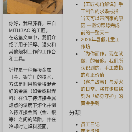
【工匠视角解说】手
工制作的求婚戒指
当天可以带回家的原
你好，我是藤森，来自
因 ー密切跟踪完成
MITUBACI的工匠。
前的一整天ー
在这篇文章中，我们介
2026年暑假儿童工
绍了用于钎焊、退火和
作坊
其他烧制工作的工作台
「为你而作，现在就
和工具。
做」的奢侈。我们所
认识到的，手工戒指
钎焊是一种连接金属
的真正价值
（金、银等）的技术，
【客户故事】与爱犬
方法是利用热量将混合
的日常。将其步履铭
好的金属（如金或银焊
刻为「终身守护」的
料）在低于待连接金属
黄金手镯
熔点的温度下熔化并倒
分類
入待连接金属（金、银
等）之间的缝隙，并在
员工日记
冷却时让焊料凝固。
顾客反馈