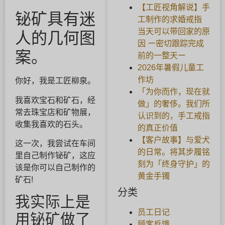
【工匠视角解说】手
铋矿具有迷
工制作的求婚戒指
当天可以带回家的原
人的几何图
因 ー密切跟踪完成
案。
前的一整天ー
2026年暑假儿童工
作坊
你好，我是工匠柳泉。
「为你而作，现在就
我喜欢宝石和矿石，经
做」的奢侈。我们所
常去珠宝店和矿物展，
认识到的，手工戒指
收集我喜欢的石头。
的真正价值
【客户故事】与爱犬
这一次，我尝试在车间
的日常。将其步履铭
里自己制作铋矿，这应
刻为「终身守护」的
该是你可以自己制作的
黄金手镯
矿石!
分类
我实际上是
员工日记
用铋矿做了
顾客反馈