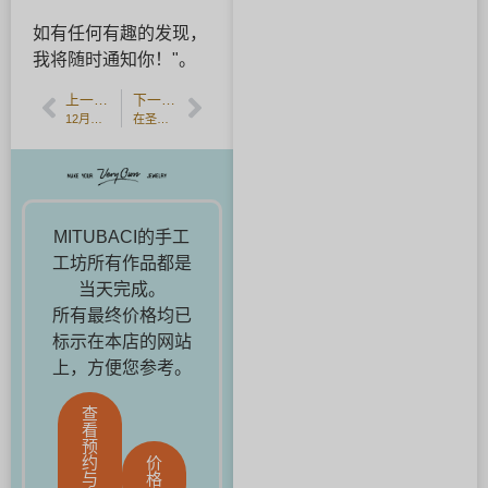
如有任何有趣的发现，
我将随时通知你！"。
上一篇文章
下一篇文章
12月的诞生石--坦桑石的半价活动
在圣诞节期间做工作坊 *建议配合珠宝制作。
MITUBACI的手工
工坊所有作品都是
当天完成。
所有最终价格均已
标示在本店的网站
上，方便您参考。
查
看
预
约
价
与
格