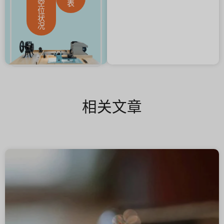
空
表
位
状
况
相关文章