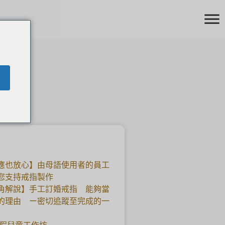
應也放心】由母語使用者的員工
您支持戒指製作
角解說】手工訂婚戒指 能夠當
的理由 ー密切追蹤至完成的一