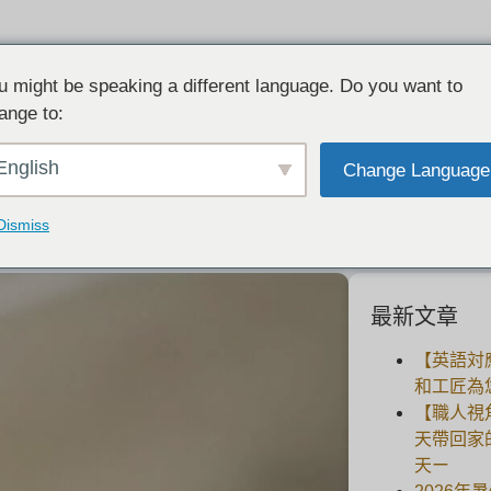
u might be speaking a different language. Do you want to
ange to:
三月诞生石海蓝宝石半价活动。
English
Change Language
2021-03-01
Dismiss
最新文章
【英語対
和工匠為
【職人視
天帶回家
天ー