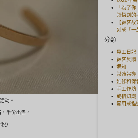
2026年
「為了你
領悟到的
【顧客故
刻成「一
分類
員工日記
顧客反饋
通知
媒體報導
維修和保
手工作坊
戒指知識
价活动。
實用戒指
石，半价出售。
含税）