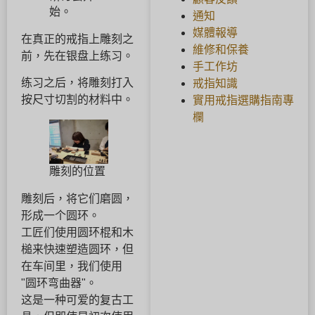
始。
通知
媒體報導
在真正的戒指上雕刻之
維修和保養
前，先在银盘上练习。
手工作坊
练习之后，将雕刻打入
戒指知識
按尺寸切割的材料中。
實用戒指選購指南專
欄
雕刻的位置
雕刻后，将它们磨圆，
形成一个圆环。
工匠们使用圆环棍和木
槌来快速塑造圆环，但
在车间里，我们使用
"圆环弯曲器"。
这是一种可爱的复古工