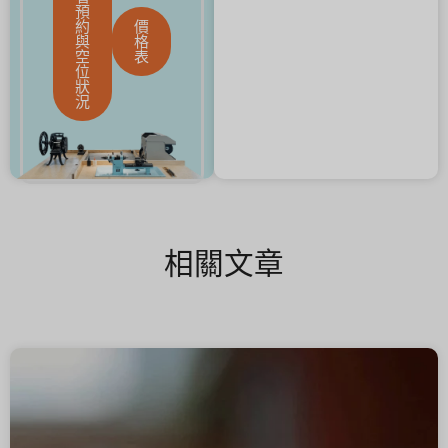
預
約
價
與
格
空
表
位
狀
況
相關文章