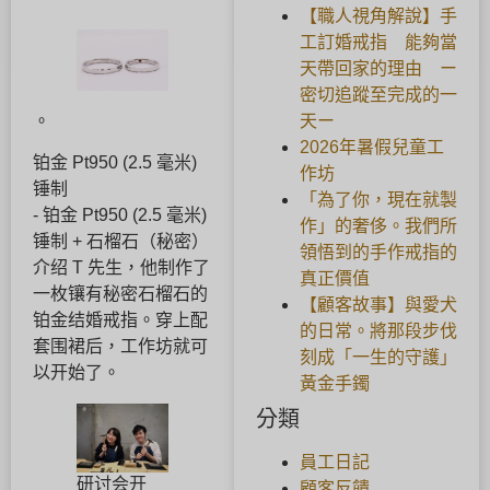
【職人視角解說】手
工訂婚戒指 能夠當
天帶回家的理由 ー
密切追蹤至完成的一
天ー
。
2026年暑假兒童工
铂金 Pt950 (2.5 毫米)
作坊
锤制
「為了你，現在就製
- 铂金 Pt950 (2.5 毫米)
作」的奢侈。我們所
锤制 + 石榴石（秘密）
領悟到的手作戒指的
介绍 T 先生，他制作了
真正價值
一枚镶有秘密石榴石的
【顧客故事】與愛犬
铂金结婚戒指。穿上配
的日常。將那段步伐
套围裙后，工作坊就可
刻成「一生的守護」
以开始了。
黃金手鐲
分類
員工日記
研讨会开
顧客反饋