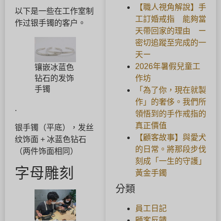
【職人視角解說】手
以下是一些在工作室制
工訂婚戒指 能夠當
作过银手镯的客户。
天帶回家的理由 ー
密切追蹤至完成的一
天ー
2026年暑假兒童工
镶嵌冰蓝色
作坊
钻石的发饰
手镯
「為了你，現在就製
作」的奢侈。我們所
.
領悟到的手作戒指的
真正價值
银手镯（平底），发丝
【顧客故事】與愛犬
纹饰面 + 冰蓝色钻石
的日常。將那段步伐
（两件饰面相同）
刻成「一生的守護」
字母雕刻
黃金手鐲
分類
員工日記
顧客反饋