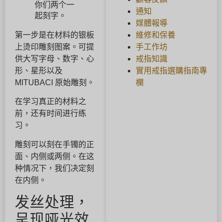
你们两个一
通知
起刻字。
媒體報導
維修和保養
第一步是在材料的银板
手工作坊
上烫印雕刻图案。可提
戒指知識
供大写字母、数字、心
實用戒指選購指南專
形、星形以及
欄
MITUBACI 原始雕刻。
在学习真正的材料之
前，还有时间进行练
习。
雕刻可以刻在手镯的正
面、内侧或两侧。在这
种情况下，我们决定刻
在内侧。
发丝处理，
呈现哑光效