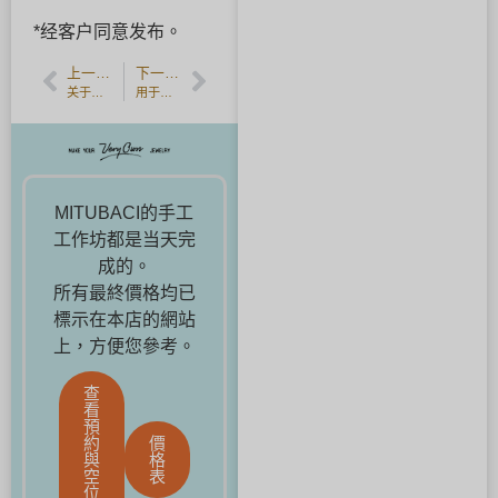
*经客户同意发布。
上一篇文章
下一篇文章
关于线锯框架和雕刻工具的故事。
用于雕刻的千分尺和工具。
MITUBACI的手工
工作坊都是当天完
成的。
所有最終價格均已
標示在本店的網站
上，方便您參考。
查
看
預
約
價
與
格
空
表
位