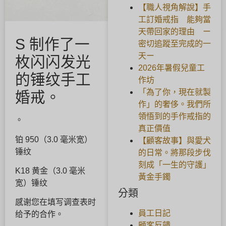
【職人視角解說】手
工訂婚戒指 能夠當
天帶回家的理由 ー
S 制作了一
密切追蹤至完成的一
天ー
枚闪闪发光
2026年暑假兒童工
的锤纹手工
作坊
「為了你，現在就製
婚戒。
作」的奢侈。我們所
領悟到的手作戒指的
。
真正價值
铂 950（3.0 毫米宽）
【顧客故事】與愛犬
锤纹
的日常。將那段步伐
刻成「一生的守護」
K18 黄金（3.0 毫米
黃金手鐲
宽）锤纹
分類
感谢您在填写调查表时
員工日記
给予的合作。
顧客反饋