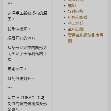
***
通知
媒體報導
选择手工新娘戒指的原
維修和保養
因。
手工作坊
我想做出来。
戒指知識
實用戒指選購指南專
玩得开心的地方
欄
从条形到完美的圆形之
间实现了干净利落的连
接。
困难地区。
雕刻很难对齐。
***
您在 MITUBACI 工坊
制作的婚戒最初是条形
金属片。