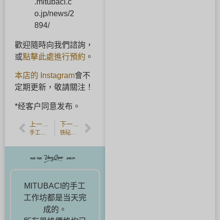
.mitubaci.c
o.jp/news/2
894/
歡迎隨時向我們諮詢，
或
點擊此處進行預約
。
本店的 Instagram
會不
定期更新，敬請關注！
*经客户同意发布。
上一篇文章
下一篇文章
手工制作的婚戒和雪花纹理。
铁砧和雕刻工具的故事
MITUBACI的手工
工作坊都是当天完
成的。