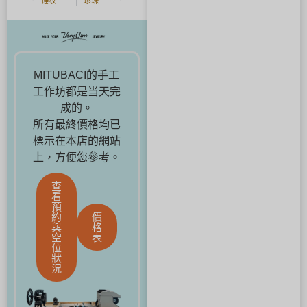
锤纹（foreza）和小树林纹理婚戒。
珍珠--来自海洋的礼物 "展览。
MITUBACI的手工
工作坊都是当天完
成的。
所有最終價格均已
標示在本店的網站
上，方便您參考。
查
看
預
約
價
與
格
空
表
位
狀
況