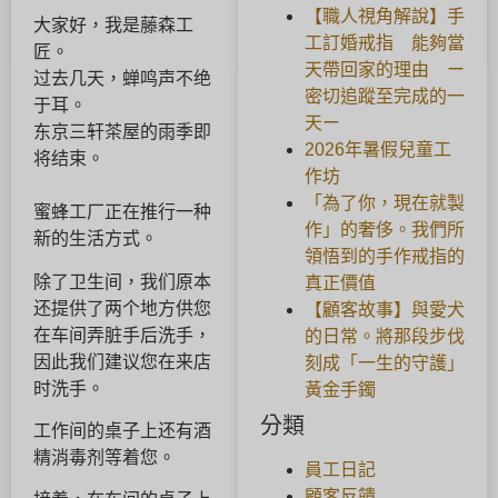
【職人視角解說】手
大家好，我是藤森工
工訂婚戒指 能夠當
匠。
天帶回家的理由 ー
过去几天，蝉鸣声不绝
密切追蹤至完成的一
于耳。
天ー
东京三轩茶屋的雨季即
2026年暑假兒童工
将结束。
作坊
「為了你，現在就製
蜜蜂工厂正在推行一种
作」的奢侈。我們所
新的生活方式。
領悟到的手作戒指的
除了卫生间，我们原本
真正價值
还提供了两个地方供您
【顧客故事】與愛犬
在车间弄脏手后洗手，
的日常。將那段步伐
因此我们建议您在来店
刻成「一生的守護」
时洗手。
黃金手鐲
分類
工作间的桌子上还有酒
精消毒剂等着您。
員工日記
顧客反饋