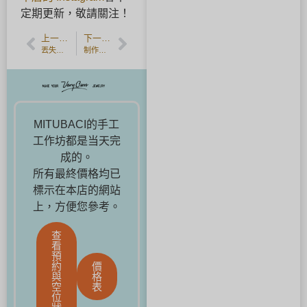
定期更新，敬請關注！
上一篇文章
下一篇文章
丟失結婚戒指！如何避免丟失以及丟失後的應對措施。
制作刻有海洋图案的夏日首饰
MITUBACI的手工
工作坊都是当天完
成的。
所有最終價格均已
標示在本店的網站
上，方便您參考。
查
看
預
約
價
與
格
空
表
位