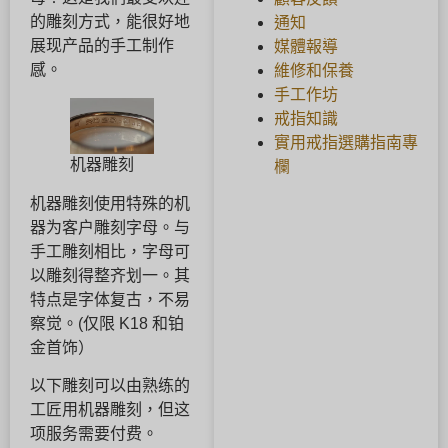
的雕刻方式，能很好地
通知
展现产品的手工制作
媒體報導
感。
維修和保養
手工作坊
戒指知識
實用戒指選購指南專
机器雕刻
欄
机器雕刻使用特殊的机
器为客户雕刻字母。与
手工雕刻相比，字母可
以雕刻得整齐划一。其
特点是字体复古，不易
察觉。(仅限 K18 和铂
金首饰）
以下雕刻可以由熟练的
工匠用机器雕刻，但这
项服务需要付费。