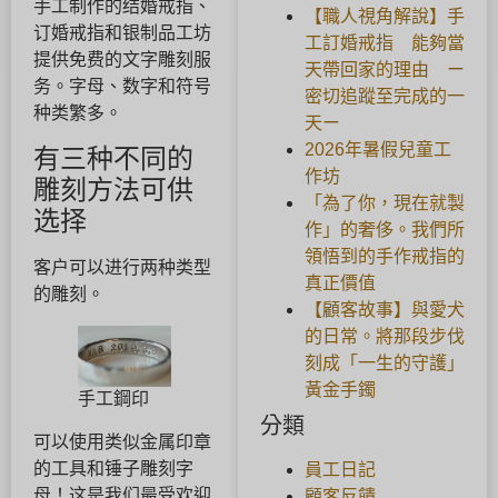
手工制作的结婚戒指、
【職人視角解說】手
订婚戒指和银制品工坊
工訂婚戒指 能夠當
提供免费的文字雕刻服
天帶回家的理由 ー
务。字母、数字和符号
密切追蹤至完成的一
种类繁多。
天ー
2026年暑假兒童工
有三种不同的
作坊
雕刻方法可供
「為了你，現在就製
选择
作」的奢侈。我們所
領悟到的手作戒指的
客户可以进行两种类型
真正價值
的雕刻。
【顧客故事】與愛犬
的日常。將那段步伐
刻成「一生的守護」
黃金手鐲
手工鋼印
分類
可以使用类似金属印章
的工具和锤子雕刻字
員工日記
母！这是我们最受欢迎
顧客反饋