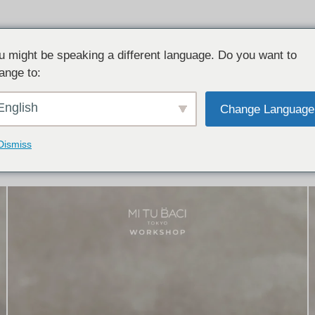
u might be speaking a different language. Do you want to
ange to:
イテム:
結婚指輪・ペアリング
English
Change Language
結婚指輪とペアリングのデザイン集
下記コースで手作りされた作品をご紹介します
Dismiss
手作り結婚指輪コース
手作りペアリングコース