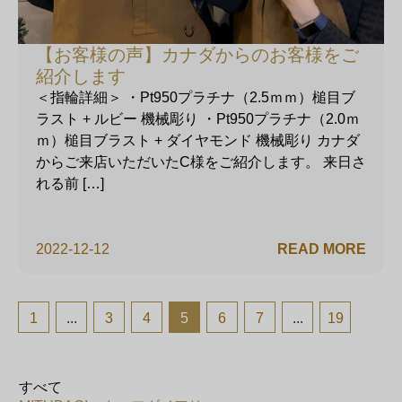
【お客様の声】カナダからのお客様をご
紹介します
＜指輪詳細＞ ・Pt950プラチナ（2.5ｍｍ）槌目ブ
ラスト + ルビー 機械彫り ・Pt950プラチナ（2.0ｍ
ｍ）槌目ブラスト + ダイヤモンド 機械彫り カナダ
からご来店いただいたC様をご紹介します。 来日さ
れる前 […]
2022-12-12
READ MORE
1
...
3
4
5
6
7
...
19
すべて