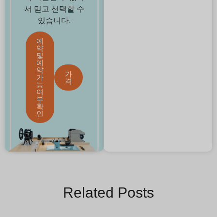
서 믿고 선택할 수
있습니다.
예
약
및
예
약
가
가
격
능
여
부
확
인
Related Posts