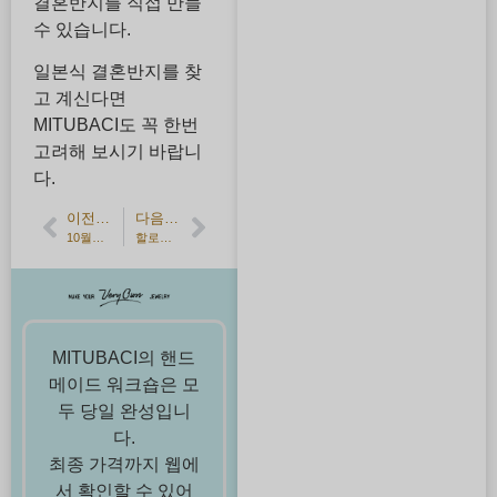
결혼반지를 직접 만들
수 있습니다.
일본식 결혼반지를 찾
고 계신다면
MITUBACI도 꼭 한번
고려해 보시기 바랍니
다.
이전 기사
다음 기사
10월의 탄생석 토르말린 이야기
할로윈 데이트를 위해 수제 주얼리를 만들어보자!
MITUBACI의 핸드
메이드 워크숍은 모
두 당일 완성입니
다.
최종 가격까지 웹에
서 확인할 수 있어