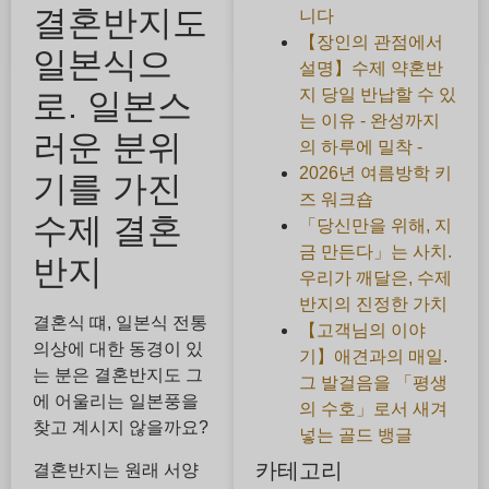
결혼반지도
니다
【장인의 관점에서
일본식으
설명】수제 약혼반
지 당일 반납할 수 있
로. 일본스
는 이유 - 완성까지
러운 분위
의 하루에 밀착 -
2026년 여름방학 키
기를 가진
즈 워크숍
수제 결혼
「당신만을 위해, 지
금 만든다」는 사치.
반지
우리가 깨달은, 수제
반지의 진정한 가치
결혼식 떄, 일본식 전통
【고객님의 이야
의상에 대한 동경이 있
기】애견과의 매일.
는 분은 결혼반지도 그
그 발걸음을 「평생
에 어울리는 일본풍을
의 수호」로서 새겨
찾고 계시지 않을까요?
넣는 골드 뱅글
카테고리
결혼반지는 원래 서양